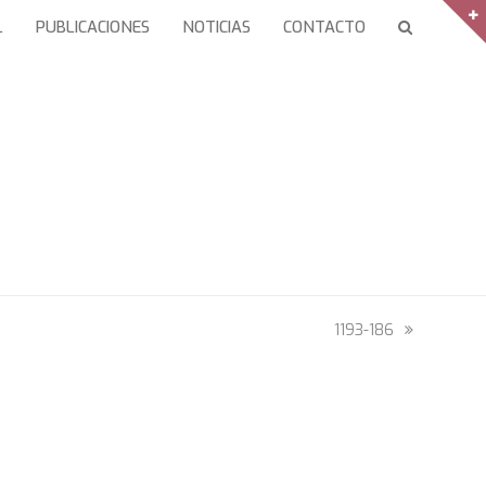
L
PUBLICACIONES
NOTICIAS
CONTACTO
next
1193-186
post: