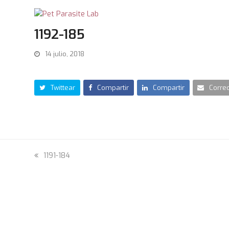
1192-185
14 julio, 2018
Twittear
Compartir
Compartir
Correo
previous
1191-184
post: