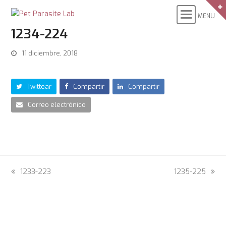
1234-224
11 diciembre, 2018
Twittear
Compartir
Compartir
Correo electrónico
previous
1233-223
next
1235-225
post:
post: