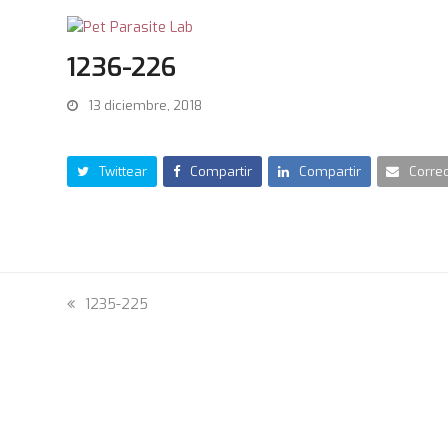
1236-226
13 diciembre, 2018
Twittear
Compartir
Compartir
Correo
previous
1235-225
post: