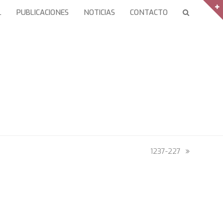
L
PUBLICACIONES
NOTICIAS
CONTACTO
next
1237-227
post: