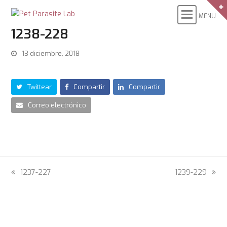
1238-228
13 diciembre, 2018
Twittear
Compartir
Compartir
Correo electrónico
previous
1237-227
next
1239-229
post:
post: