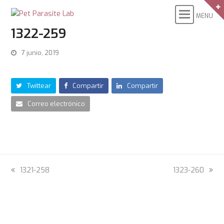
1322-259
7 junio, 2019
Twittear
Compartir
Compartir
Correo electrónico
previous
1321-258
next
1323-260
post:
post: